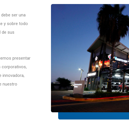
 debe ser una
te y sobre todo
d de sus
emos presentar
 corporativos,
e innovadora,
de nuestro